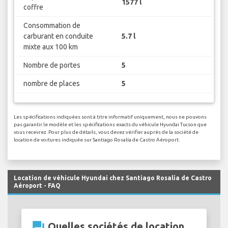
1577 l
coffre
Consommation de
carburant en conduite
5.7 l
mixte aux 100 km
Nombre de portes
5
nombre de places
5
Les spécifications indiquées sont à titre informatif uniquement, nous ne pouvons
pas garantir le modèle et les spécifications exacts du véhicule Hyundai Tucson que
vous recevrez. Pour plus de détails, vous devez vérifier auprès de la société de
location de voitures indiquée sur Santiago Rosalía de Castro Aéroport.
Location de véhicule Hyundai chez Santiago Rosalía de Castro
Aéroport - FAQ
question_answer
Quelles sociétés de location