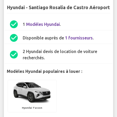
Hyundai - Santiago Rosalía de Castro Aéroport
check_circle
1
Modèles Hyundai
.
check_circle
Disponible auprès de
1 fournisseurs
.
2 Hyundai devis de location de voiture
check_circle
recherchés.
Modèles Hyundai populaires à louer :
Hyundai Tucson