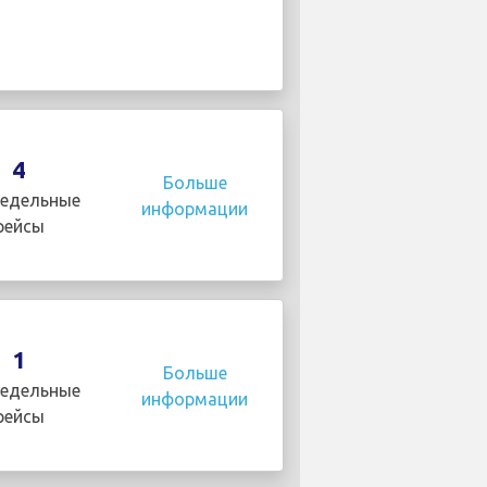
4
Больше
едельные
информации
рейсы
1
Больше
едельные
информации
рейсы