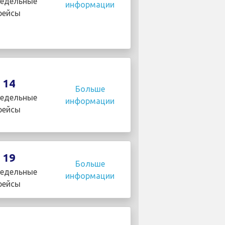
едельные
информации
рейсы
14
Больше
едельные
информации
рейсы
19
Больше
едельные
информации
рейсы