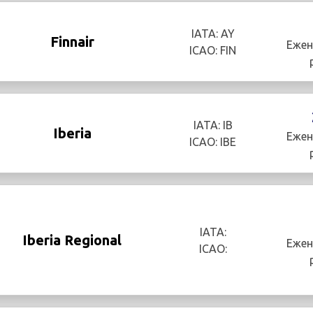
IATA: AY
Finnair
Ежен
ICAO: FIN
IATA: IB
Iberia
Ежен
ICAO: IBE
IATA:
Iberia Regional
Ежен
ICAO: