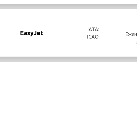
IATA:
EasyJet
Ежен
ICAO: