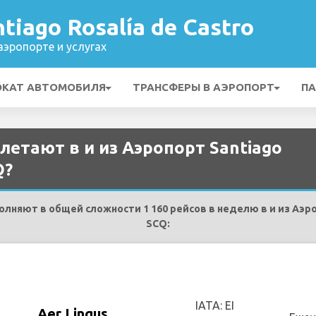
tiago Rosalía de Castro
эропорте и услугах
ОКАТ АВТОМОБИЛЯ
ТРАНСФЕРЫ В АЭРОПОРТ
ПА
летают в и из Аэропорт Santiago
Q?
яют в общей сложности 1 160 рейсов в неделю в и из Аэропор
SCQ:
IATA: EI
Aer Lingus