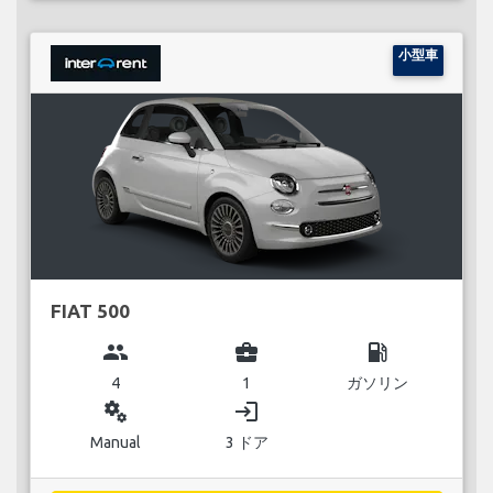
小型車
FIAT 500
group
business_center
local_gas_station
4
1
ガソリン
miscellaneous_services
login
Manual
3 ドア