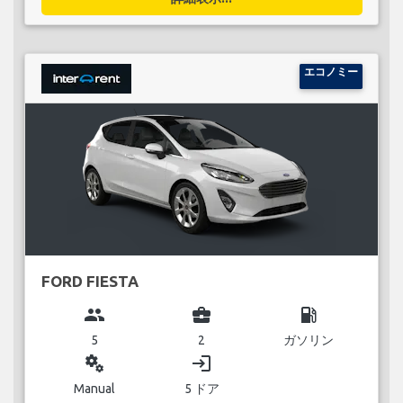
エコノミー
FORD FIESTA
group
business_center
local_gas_station
5
2
ガソリン
miscellaneous_services
login
Manual
5 ドア