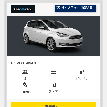
ワンボックスカー（定員5名）
FORD C-MAX
group
business_center
local_gas_station
5
4
ガソリン
miscellaneous_services
login
Manual
5 ドア
詳細表示...