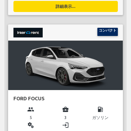
詳細表示...
コンパクト
FORD FOCUS
group
business_center
local_gas_station
5
3
ガソリン
miscellaneous_services
login