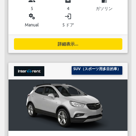
5
4
ガソリン
miscellaneous_services
login
Manual
5 ドア
詳細表示...
SUV（スポーツ用多目的車）