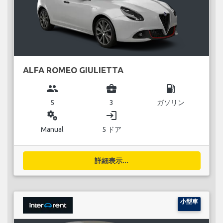
ALFA ROMEO GIULIETTA
group
business_center
local_gas_station
5
3
ガソリン
miscellaneous_services
login
Manual
5 ドア
詳細表示...
小型車