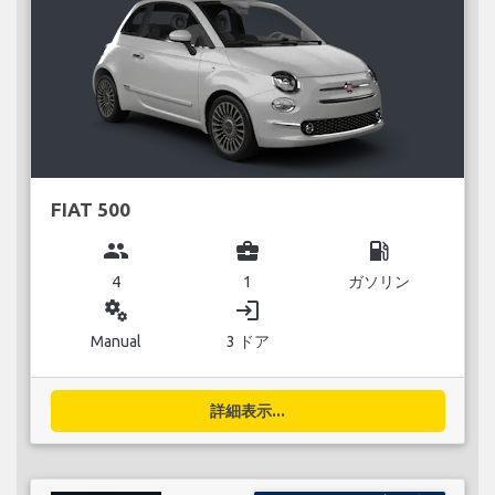
FIAT 500
group
business_center
local_gas_station
4
1
ガソリン
miscellaneous_services
login
Manual
3 ドア
詳細表示...