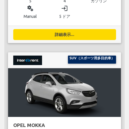
5
4
ガソリン
miscellaneous_services
login
Manual
5 ドア
詳細表示...
SUV（スポーツ用多目的車）
OPEL MOKKA