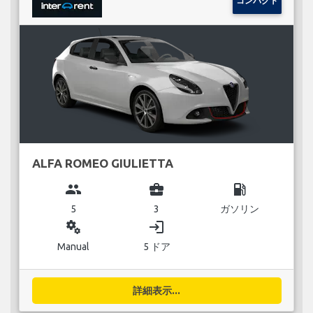
コンパクト
ALFA ROMEO GIULIETTA
group
business_center
local_gas_station
5
3
ガソリン
miscellaneous_services
login
Manual
5 ドア
詳細表示...