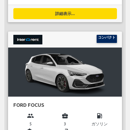
詳細表示...
コンパクト
FORD FOCUS
group
business_center
local_gas_station
5
3
ガソリン