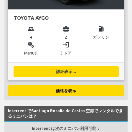
TOYOTA AYGO
group
business_center
local_gas_station
4
2
ガソリン
miscellaneous_services
login
Manual
3 ドア
詳細表示...
価格を表示
Interrent でSantiago Rosalía de Castro 空港でレンタルでき
るミニバンは？
Interrent は次のミニバン利用可能：