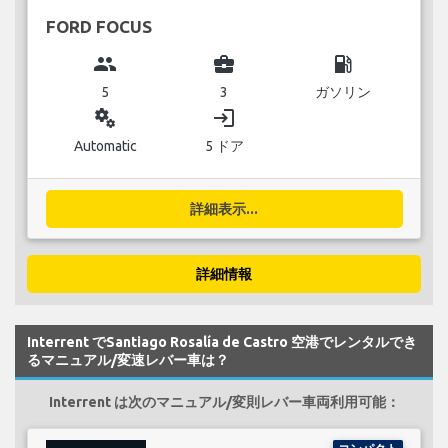
FORD FOCUS
group
business_center
local_gas_station
5
3
ガソリン
miscellaneous_services
login
Automatic
5 ドア
詳細表示...
詳細情報
Interrent でSantiago Rosalía de Castro 空港でレンタルでき
るマニュアル/変速レバー車は？
Interrent は次のマニュアル/変則レバー車両利用可能：