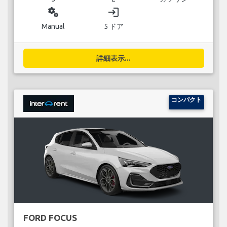
miscellaneous_services
login
Manual
5 ドア
詳細表示...
コンパクト
FORD FOCUS