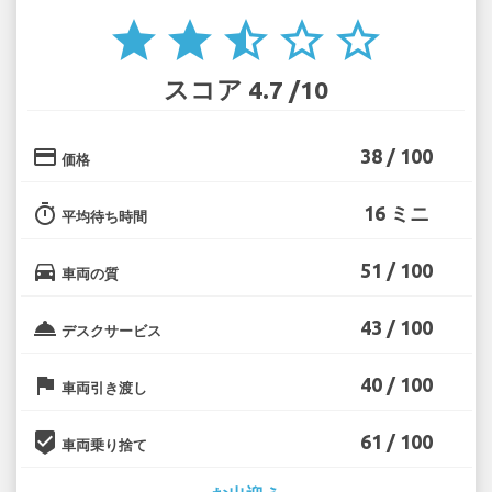
star
star
star_half
star_border
star_border
スコア 4.7 /10
credit_card
38 / 100
価格
timer
16 ミニ
平均待ち時間
directions_car
51 / 100
車両の質
room_service
43 / 100
デスクサービス
flag
40 / 100
車両引き渡し
beenhere
61 / 100
車両乗り捨て