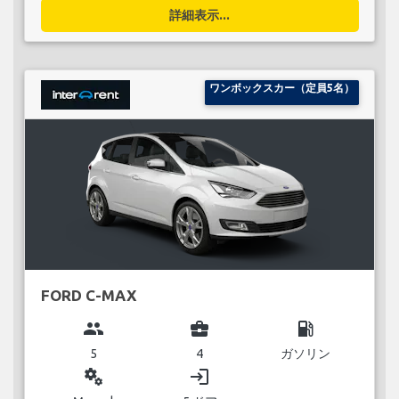
詳細表示...
ワンボックスカー（定員5名）
FORD C-MAX
group
business_center
local_gas_station
5
4
ガソリン
miscellaneous_services
login