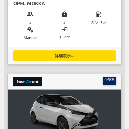
OPEL MOKKA
group
business_center
local_gas_station
5
3
ガソリン
miscellaneous_services
login
Manual
5 ドア
詳細表示...
小型車