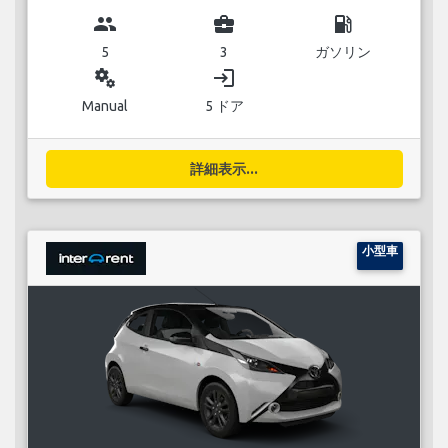
group
business_center
local_gas_station
5
3
ガソリン
miscellaneous_services
login
Manual
5 ドア
詳細表示...
小型車