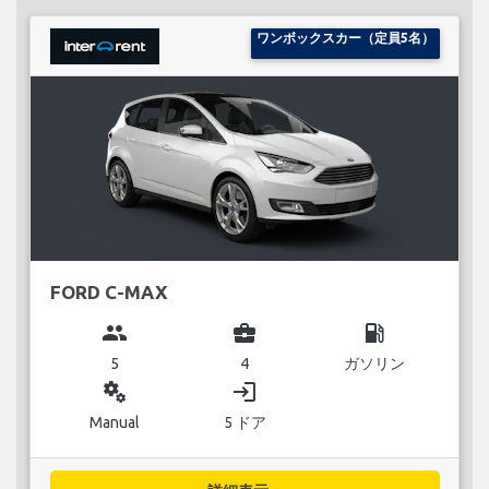
ワンボックスカー（定員5名）
FORD C-MAX
group
business_center
local_gas_station
5
4
ガソリン
miscellaneous_services
login
Manual
5 ドア