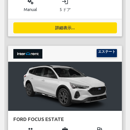
miscellaneous_services
login
Manual
5 ドア
詳細表示...
エステート
FORD FOCUS ESTATE
group
business_center
local_gas_station