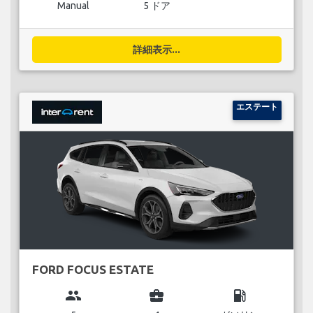
Manual
5 ドア
詳細表示...
エステート
FORD FOCUS ESTATE
group
business_center
local_gas_station