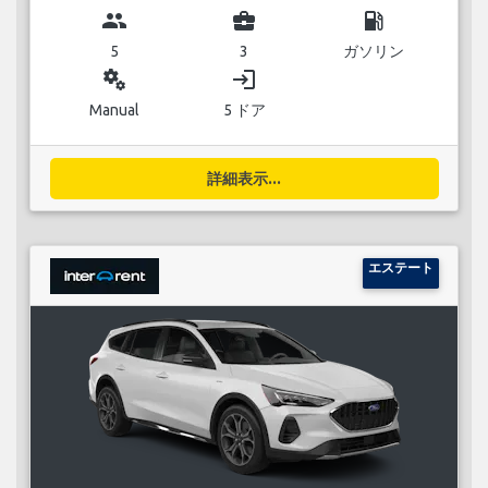
group
business_center
local_gas_station
5
3
ガソリン
miscellaneous_services
login
Manual
5 ドア
詳細表示...
エステート