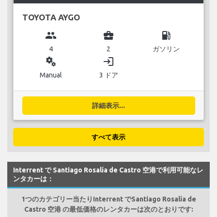
TOYOTA AYGO
group
business_center
local_gas_station
4
2
ガソリン
miscellaneous_services
login
Manual
3 ドア
詳細表示...
すべて表示
Interrent で Santiago Rosalía de Castro 空港で利用可能なレ
ンタカーは：
1つのカテゴリー当たりInterrent でSantiago Rosalía de
Castro 空港 の最低価格のレンタカーは次のとおりです: