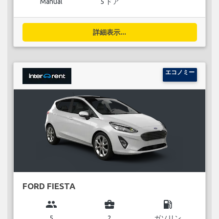
Manual
5 ドア
詳細表示...
エコノミー
FORD FIESTA
group
business_center
local_gas_station
5
2
ガソリン