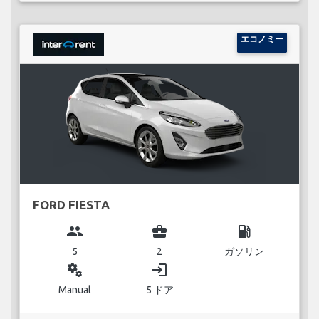
エコノミー
FORD FIESTA
group
business_center
local_gas_station
5
2
ガソリン
miscellaneous_services
login
Manual
5 ドア