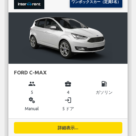
ワンボックスカー（定員5名）
FORD C-MAX
group
business_center
local_gas_station
5
4
ガソリン
miscellaneous_services
login
Manual
5 ドア
詳細表示...