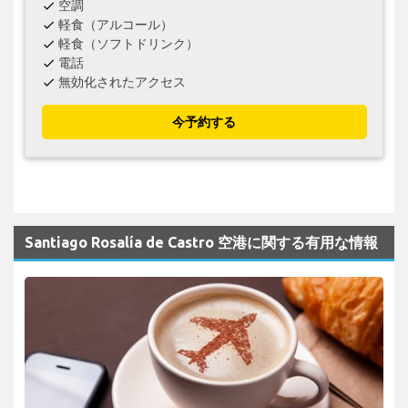
空調
check
軽食（アルコール）
check
軽食（ソフトドリンク）
check
電話
check
無効化されたアクセス
check
今予約する
Santiago Rosalía de Castro 空港に関する有用な情報