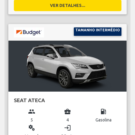
VER DETALHES...
TAMANHO INTERMÉDIO
SEAT ATECA
group
business_center
local_gas_station
5
4
Gasolina
miscellaneous_services
login