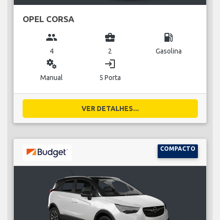
OPEL CORSA
group
business_center
local_gas_station
4
2
Gasolina
miscellaneous_services
login
Manual
5 Porta
VER DETALHES...
COMPACTO