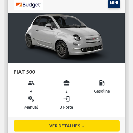
MINI
FIAT 500
group
business_center
local_gas_station
4
2
Gasolina
miscellaneous_services
login
Manual
3 Porta
VER DETALHES...