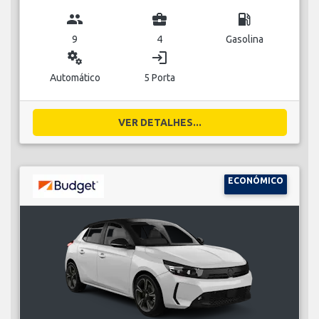
group
business_center
local_gas_station
9
4
Gasolina
miscellaneous_services
login
Automático
5 Porta
VER DETALHES...
ECONÓMICO