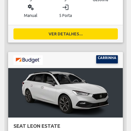
miscellaneous_services
login
Manual
5 Porta
VER DETALHES...
CARRINHA
SEAT LEON ESTATE