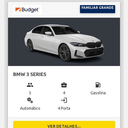
FAMILIAR GRANDE
BMW 3 SERIES
group
business_center
local_gas_station
5
4
Gasolina
miscellaneous_services
login
Automático
4 Porta
VER DETALHES...