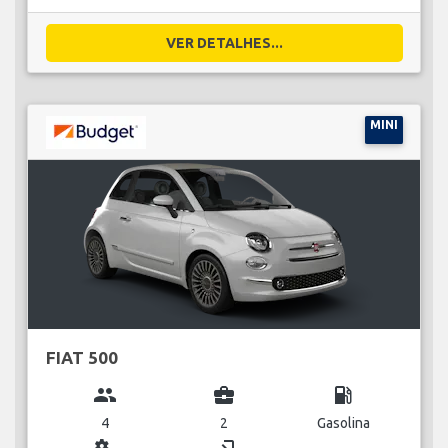
VER DETALHES...
MINI
FIAT 500
group
business_center
local_gas_station
4
2
Gasolina