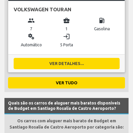
VOLKSWAGEN TOURAN
group
business_center
local_gas_station
7
1
Gasolina
miscellaneous_services
login
Automático
5 Porta
VER DETALHES...
VER TUDO
Quais são os carros de aluguer mais baratos disponíveis
de Budget em Santiago Rosalía de Castro Aeroporto?
Os carros com aluguer mais barato de Budget em
Santiago Rosalía de Castro Aeroporto por categoria são: