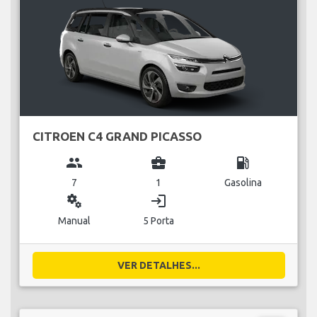
CITROEN C4 GRAND PICASSO
group
business_center
local_gas_station
7
1
Gasolina
miscellaneous_services
login
Manual
5 Porta
VER DETALHES...