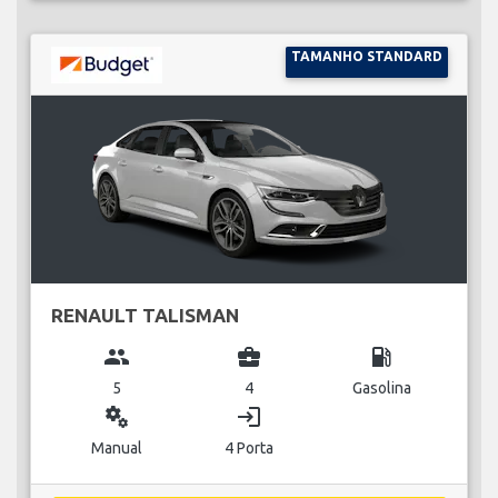
TAMANHO STANDARD
RENAULT TALISMAN
group
business_center
local_gas_station
5
4
Gasolina
miscellaneous_services
login
Manual
4 Porta