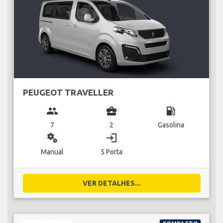
PEUGEOT TRAVELLER
group
business_center
local_gas_station
7
2
Gasolina
miscellaneous_services
login
Manual
5 Porta
VER DETALHES...