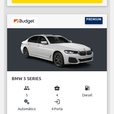
PREMIUM
BMW 5 SERIES
group
business_center
local_gas_station
5
4
Diesel
miscellaneous_services
login
Automático
4 Porta