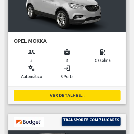
OPEL MOKKA
group
business_center
local_gas_station
5
3
Gasolina
miscellaneous_services
login
Automático
5 Porta
VER DETALHES...
TRANSPORTE COM 7 LUGARES