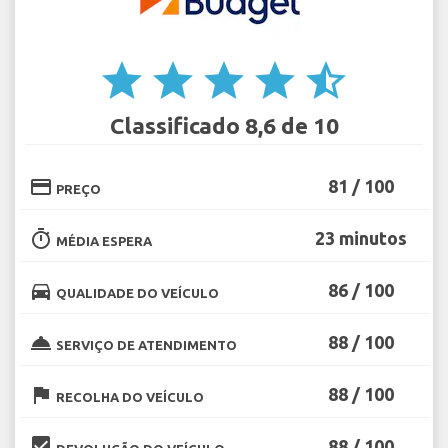
star
star
star
star
star_half
Classificado 8,6 de 10
credit_card
81 / 100
PREÇO
timer
23 minutos
MÉDIA ESPERA
directions_car
86 / 100
QUALIDADE DO VEÍCULO
room_service
88 / 100
SERVIÇO DE ATENDIMENTO
flag
88 / 100
RECOLHA DO VEÍCULO
beenhere
88 / 100