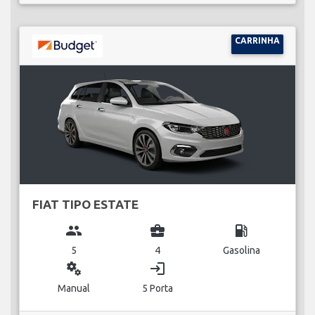
CARRINHA
FIAT TIPO ESTATE
group
business_center
local_gas_station
5
4
Gasolina
miscellaneous_services
login
Manual
5 Porta