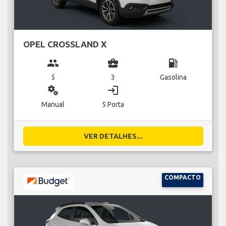
OPEL CROSSLAND X
group
business_center
local_gas_station
5
3
Gasolina
miscellaneous_services
login
Manual
5 Porta
VER DETALHES...
COMPACTO