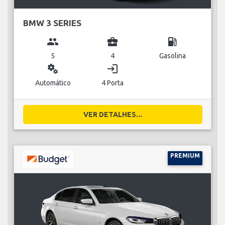
BMW 3 SERIES
group
business_center
local_gas_station
5
4
Gasolina
miscellaneous_services
login
Automático
4 Porta
VER DETALHES...
PREMIUM