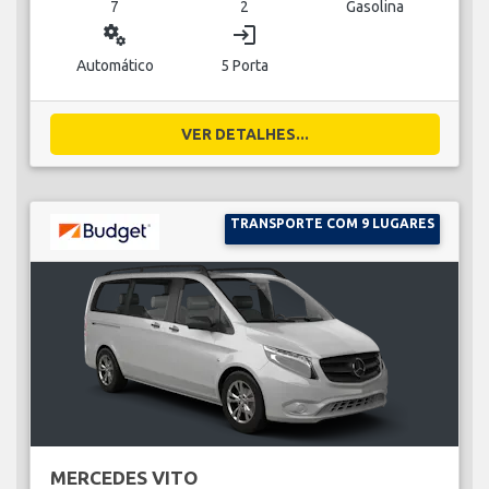
7
2
Gasolina
miscellaneous_services
login
Automático
5 Porta
VER DETALHES...
TRANSPORTE COM 9 LUGARES
MERCEDES VITO