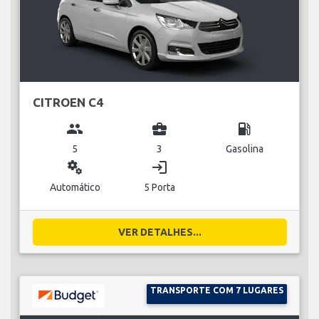
CITROEN C4
group
business_center
local_gas_station
5
3
Gasolina
miscellaneous_services
login
Automático
5 Porta
VER DETALHES...
TRANSPORTE COM 7 LUGARES