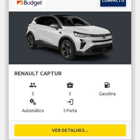
COMPACTO
RENAULT CAPTUR
group
business_center
local_gas_station
5
3
Gasolina
miscellaneous_services
login
Automático
5 Porta
VER DETALHES...