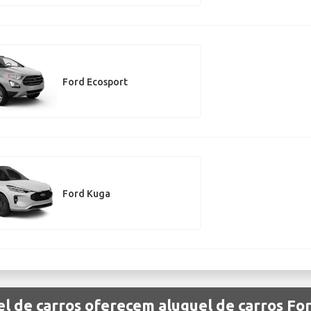
Ford Ecosport
Ford Kuga
l de carros oferecem aluguel de carros For