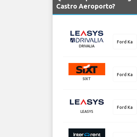
Castro Aeroporto?
Ford Ka
DRIVALIA
Ford Ka
SIXT
Ford Ka
LEASYS