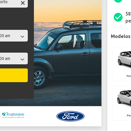
58
check_circle
pe
Modelos 
Fo
Fo