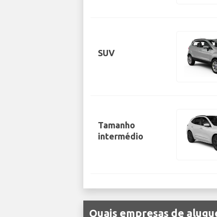
SUV
Tamanho
intermédio
Quais empresas de alugue