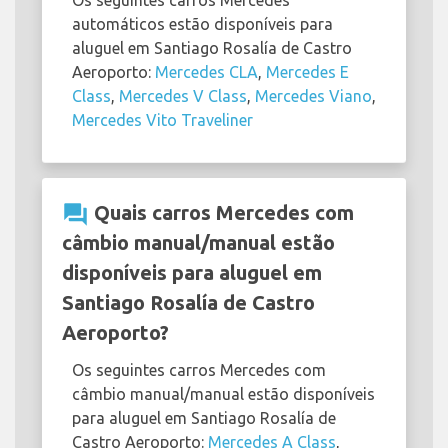
Os seguintes carros Mercedes
automáticos estão disponíveis para
aluguel em Santiago Rosalía de Castro
Aeroporto:
Mercedes CLA
,
Mercedes E
Class
,
Mercedes V Class
,
Mercedes Viano
,
Mercedes Vito Traveliner
question_answer
Quais carros Mercedes com
câmbio manual/manual estão
disponíveis para aluguel em
Santiago Rosalía de Castro
Aeroporto?
Os seguintes carros Mercedes com
câmbio manual/manual estão disponíveis
para aluguel em Santiago Rosalía de
Castro Aeroporto:
Mercedes A Class
,