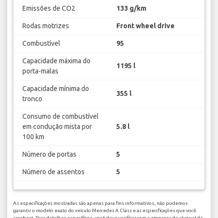
Emissões de CO2
133 g/km
Rodas motrizes
Front wheel drive
Combustível
95
Capacidade máxima do
1195 l
porta-malas
Capacidade mínima do
355 l
tronco
Consumo de combustível
em condução mista por
5.8 l
100 km
Número de portas
5
Número de assentos
5
As especificações mostradas são apenas para fins informativos, não podemos
garantir o modelo exato do veículo Mercedes A Class e as especificações que você
receberá. Para detalhes específicos, você deve verificar com a empresa de aluguel de