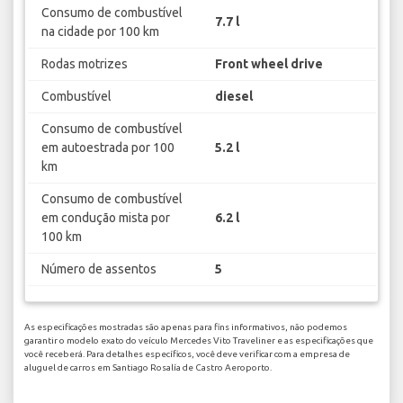
Consumo de combustível
7.7 l
na cidade por 100 km
Rodas motrizes
Front wheel drive
Combustível
diesel
Consumo de combustível
em autoestrada por 100
5.2 l
km
Consumo de combustível
em condução mista por
6.2 l
100 km
Número de assentos
5
As especificações mostradas são apenas para fins informativos, não podemos
garantir o modelo exato do veículo Mercedes Vito Traveliner e as especificações que
você receberá. Para detalhes específicos, você deve verificar com a empresa de
aluguel de carros em Santiago Rosalía de Castro Aeroporto.