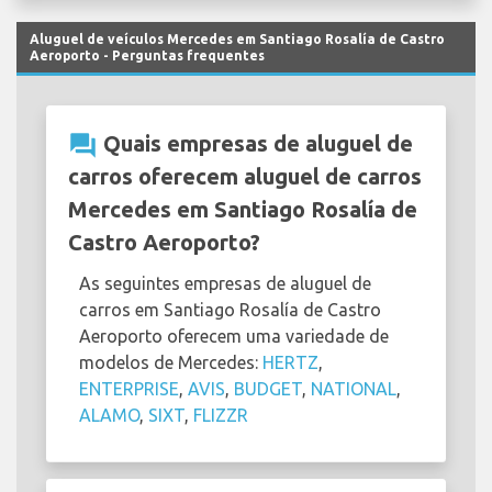
Aluguel de veículos Mercedes em Santiago Rosalía de Castro
Aeroporto - Perguntas frequentes
question_answer
Quais empresas de aluguel de
carros oferecem aluguel de carros
Mercedes em Santiago Rosalía de
Castro Aeroporto?
As seguintes empresas de aluguel de
carros em Santiago Rosalía de Castro
Aeroporto oferecem uma variedade de
modelos de Mercedes:
HERTZ
,
ENTERPRISE
,
AVIS
,
BUDGET
,
NATIONAL
,
ALAMO
,
SIXT
,
FLIZZR