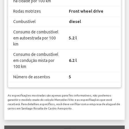
na cidade por 100 km
Rodas motrizes
Front wheel drive
Combustível
diesel
Consumo de combustível
em autoestrada por 100
5.2 l
km
Consumo de combustível
em condução mista por
6.2 l
100 km
Número de assentos
5
As especificações mostradas são apenas para fins informativos, não podemos
garantir o modelo exato do veículo Mercedes Vito e as especificações que você
receberá. Para detalhes específicos, você deve verificar com a empresa de aluguel de
carros em Santiago Rosalía de Castro Aeroporto.