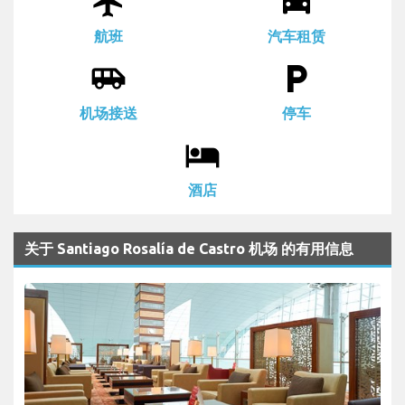
airplanemode_active
drive_eta
航班
汽车租赁
airport_shuttle
local_parking
机场接送
停车
local_hotel
酒店
关于 Santiago Rosalía de Castro 机场 的有用信息