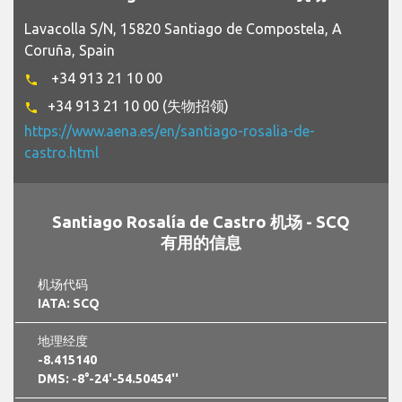
Lavacolla S/N, 15820 Santiago de Compostela, A
Coruña, Spain
+34 913 21 10 00
phone
+34 913 21 10 00 (失物招领)
phone
https://www.aena.es/en/santiago-rosalia-de-
castro.html
Santiago Rosalía de Castro 机场 - SCQ
有用的信息
机场代码
IATA: SCQ
地理经度
-8.415140
DMS: -8°-24'-54.50454''