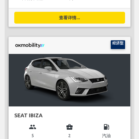
查看详情...
经济型
SEAT IBIZA
group
business_center
local_gas_station
5
2
汽油