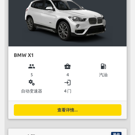
BMW X1
group
business_center
local_gas_station
5
4
汽油
miscellaneous_services
login
自动变速器
4 门
查看详情...
迷你