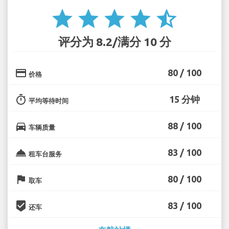
star
star
star
star
star_half
评分为 8.2/满分 10 分
credit_card
80 / 100
价格
timer
15 分钟
平均等待时间
directions_car
88 / 100
车辆质量
room_service
83 / 100
租车台服务
flag
80 / 100
取车
beenhere
83 / 100
还车