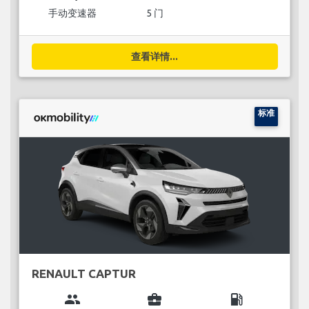
手动变速器
5 门
查看详情...
标准
RENAULT CAPTUR
group
business_center
local_gas_station