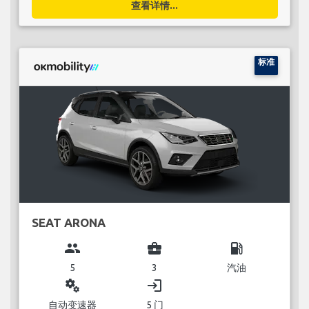
查看详情...
标准
SEAT ARONA
group
business_center
local_gas_station
5
3
汽油
miscellaneous_services
login
自动变速器
5 门