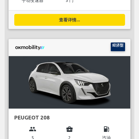
手动变速器
3 门
查看详情...
经济型
PEUGEOT 208
group
business_center
local_gas_station
5
2
汽油