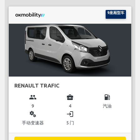
9座厢型车
RENAULT TRAFIC
group
business_center
local_gas_station
9
4
汽油
miscellaneous_services
login
手动变速器
5 门