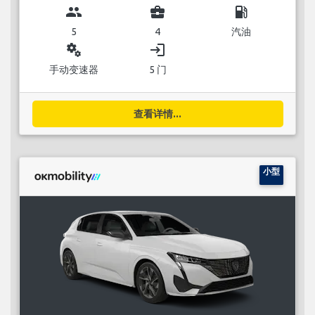
group
business_center
local_gas_station
5
4
汽油
miscellaneous_services
login
手动变速器
5 门
查看详情...
小型