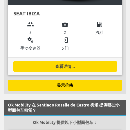
SEAT IBIZA
group
business_center
local_gas_station
5
2
汽油
miscellaneous_services
login
手动变速器
5 门
查看详情...
显示价格
Ok Mobility 在 Santiago Rosalía de Castro 机场 提供哪些小
型面包车租赁？
Ok Mobility 提供以下小型面包车：