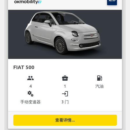
FIAT 500
group
business_center
local_gas_station
4
1
汽油
miscellaneous_services
login
手动变速器
3 门
查看详情...