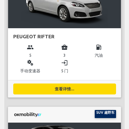
PEUGEOT RIFTER
group
business_center
local_gas_station
5
3
汽油
miscellaneous_services
login
手动变速器
5 门
查看详情...
SUV 越野车