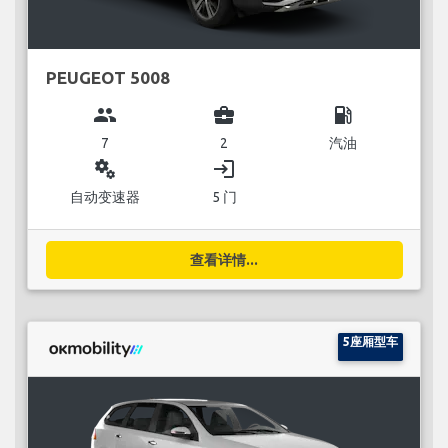
PEUGEOT 5008
group
business_center
local_gas_station
7
2
汽油
miscellaneous_services
login
自动变速器
5 门
查看详情...
5座厢型车