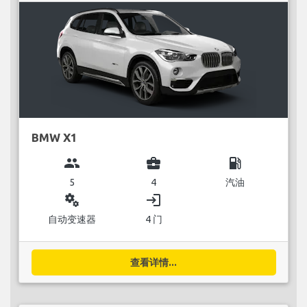
BMW X1
group
business_center
local_gas_station
5
4
汽油
miscellaneous_services
login
自动变速器
4 门
查看详情...