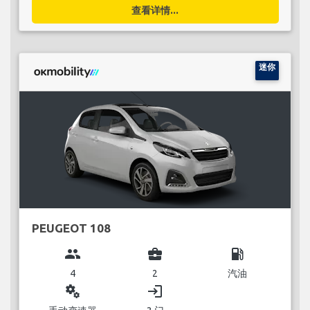
查看详情...
迷你
PEUGEOT 108
group
business_center
local_gas_station
4
2
汽油
miscellaneous_services
login