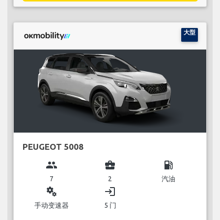
大型
PEUGEOT 5008
group
business_center
local_gas_station
7
2
汽油
miscellaneous_services
login
手动变速器
5 门