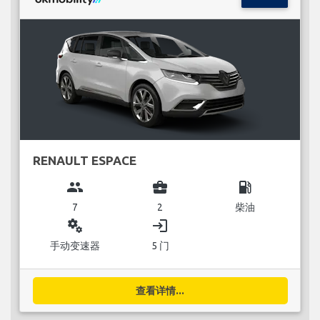
RENAULT ESPACE
group
business_center
local_gas_station
7
2
柴油
miscellaneous_services
login
手动变速器
5 门
查看详情...