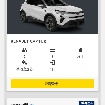
RENAULT CAPTUR
group
business_center
local_gas_station
5
3
汽油
miscellaneous_services
login
手动变速器
5 门
查看详情...
7座厢型车