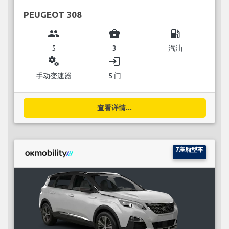
PEUGEOT 308
group
business_center
local_gas_station
5
3
汽油
miscellaneous_services
login
手动变速器
5 门
查看详情...
7座厢型车