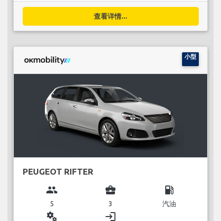
查看详情...
小型
PEUGEOT RIFTER
group
business_center
local_gas_station
5
3
汽油
miscellaneous_services
login