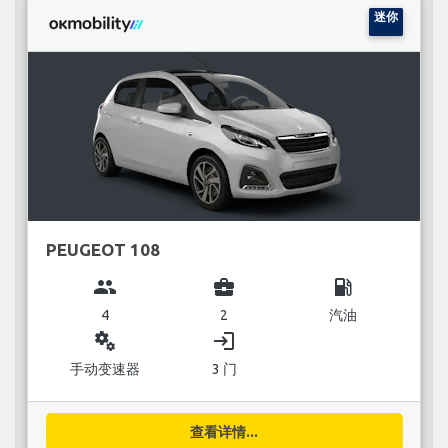
迷你
PEUGEOT 108
group
business_center
local_gas_station
4
2
汽油
miscellaneous_services
login
手动变速器
3 门
查看详情...