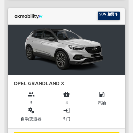
SUV 越野车
OPEL GRANDLAND X
group
business_center
local_gas_station
5
4
汽油
miscellaneous_services
login
自动变速器
5 门