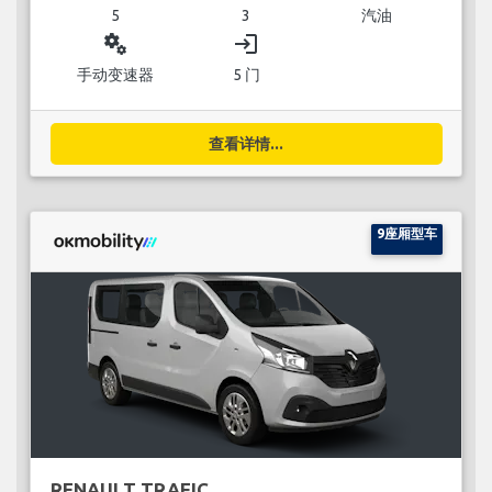
5
3
汽油
miscellaneous_services
login
手动变速器
5 门
查看详情...
9座厢型车
RENAULT TRAFIC