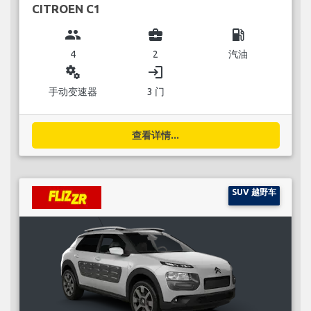
CITROEN C1
group
business_center
local_gas_station
4
2
汽油
miscellaneous_services
login
手动变速器
3 门
查看详情...
SUV 越野车