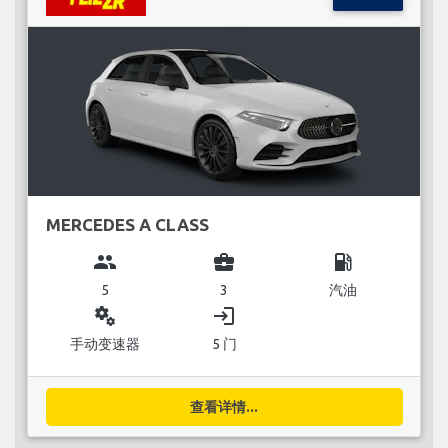
MERCEDES A CLASS
group
business_center
local_gas_station
5
3
汽油
miscellaneous_services
login
手动变速器
5 门
查看详情...