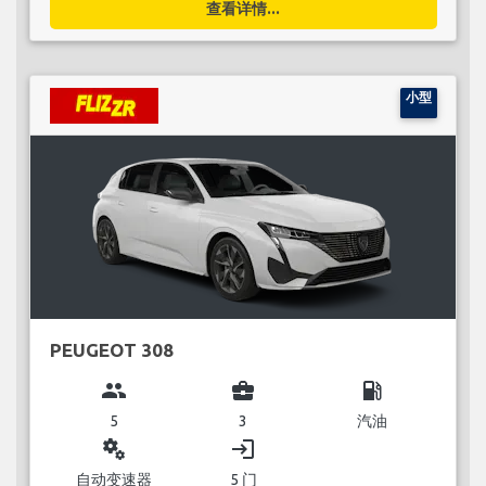
查看详情...
小型
PEUGEOT 308
group
business_center
local_gas_station
5
3
汽油
miscellaneous_services
login
自动变速器
5 门