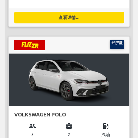
查看详情...
经济型
VOLKSWAGEN POLO
group
business_center
local_gas_station
5
2
汽油