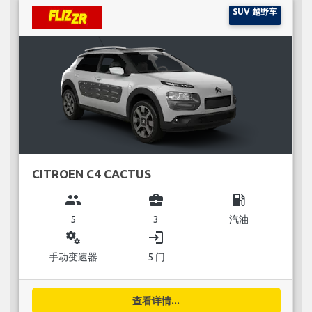
SUV 越野车
CITROEN C4 CACTUS
group
business_center
local_gas_station
5
3
汽油
miscellaneous_services
login
手动变速器
5 门
查看详情...