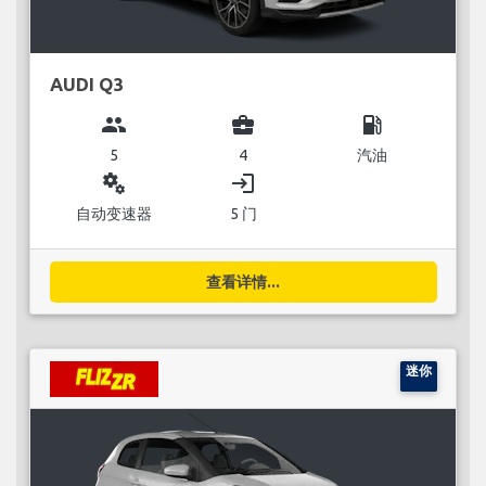
AUDI Q3
group
business_center
local_gas_station
5
4
汽油
miscellaneous_services
login
自动变速器
5 门
查看详情...
迷你