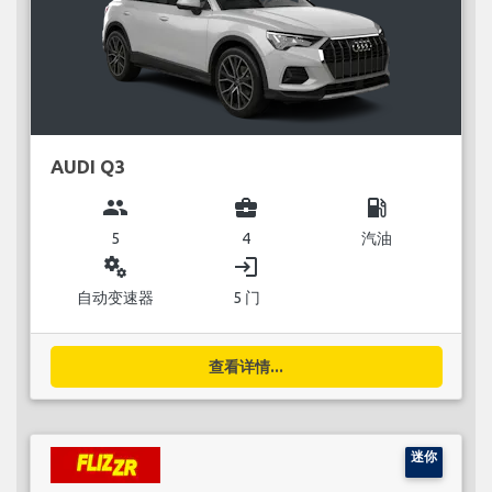
AUDI Q3
group
business_center
local_gas_station
5
4
汽油
miscellaneous_services
login
自动变速器
5 门
查看详情...
迷你