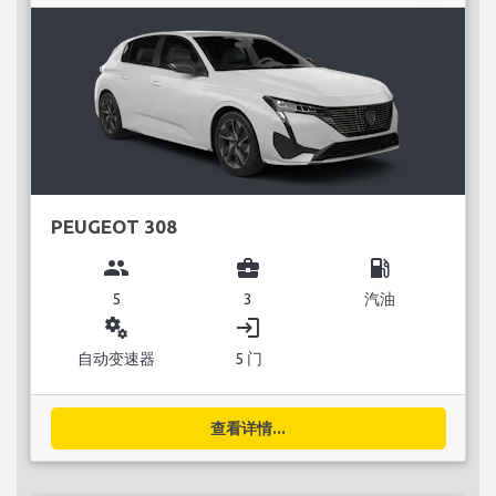
PEUGEOT 308
group
business_center
local_gas_station
5
3
汽油
miscellaneous_services
login
自动变速器
5 门
查看详情...