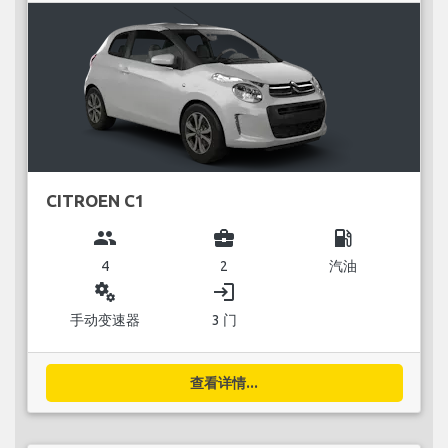
CITROEN C1
group
business_center
local_gas_station
4
2
汽油
miscellaneous_services
login
手动变速器
3 门
查看详情...