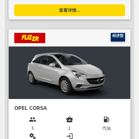
查看详情...
经济型
OPEL CORSA
group
business_center
local_gas_station
5
2
汽油
miscellaneous_services
login