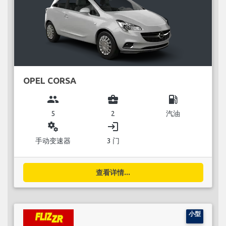
OPEL CORSA
group
business_center
local_gas_station
5
2
汽油
miscellaneous_services
login
手动变速器
3 门
查看详情...
小型