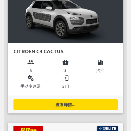
CITROEN C4 CACTUS
group
business_center
local_gas_station
5
3
汽油
miscellaneous_services
login
手动变速器
5 门
查看详情...
小型ELITE