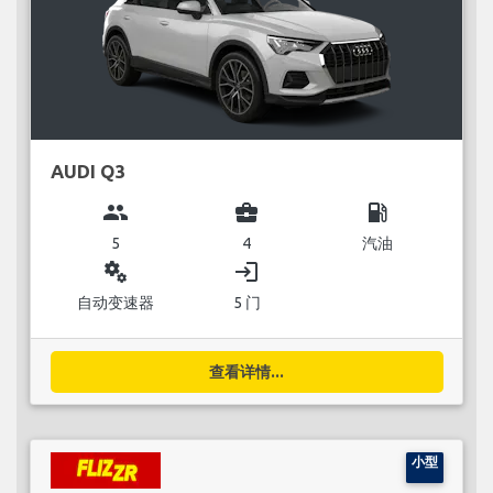
AUDI Q3
group
business_center
local_gas_station
5
4
汽油
miscellaneous_services
login
自动变速器
5 门
查看详情...
小型