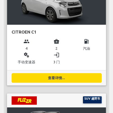
CITROEN C1
group
business_center
local_gas_station
4
2
汽油
miscellaneous_services
login
手动变速器
3 门
查看详情...
SUV 越野车