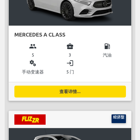
MERCEDES A CLASS
group
business_center
local_gas_station
5
3
汽油
miscellaneous_services
login
手动变速器
5 门
查看详情...
经济型