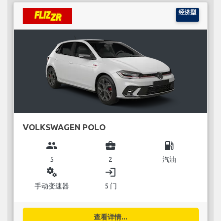
经济型
VOLKSWAGEN POLO
group
business_center
local_gas_station
5
2
汽油
miscellaneous_services
login
手动变速器
5 门
查看详情...