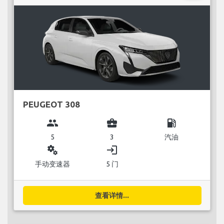
PEUGEOT 308
group
business_center
local_gas_station
5
3
汽油
miscellaneous_services
login
手动变速器
5 门
查看详情...