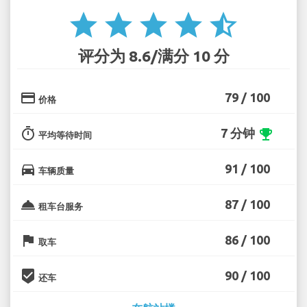
star
star
star
star
star_half
评分为 8.6/满分 10 分
credit_card
79 / 100
价格
timer
7 分钟
emoji_events
平均等待时间
directions_car
91 / 100
车辆质量
room_service
87 / 100
租车台服务
flag
86 / 100
取车
beenhere
90 / 100
还车