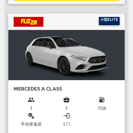
小型ELITE
MERCEDES A CLASS
group
business_center
local_gas_station
5
3
汽油
miscellaneous_services
login
手动变速器
5 门