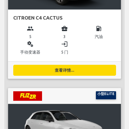
CITROEN C4 CACTUS
group
business_center
local_gas_station
5
3
汽油
miscellaneous_services
login
手动变速器
5 门
查看详情...
小型ELITE