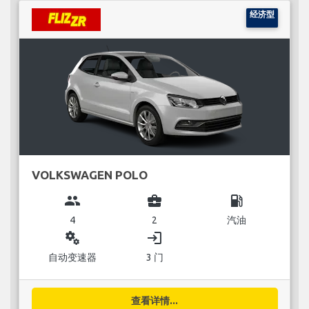
经济型
VOLKSWAGEN POLO
group
business_center
local_gas_station
4
2
汽油
miscellaneous_services
login
自动变速器
3 门
查看详情...