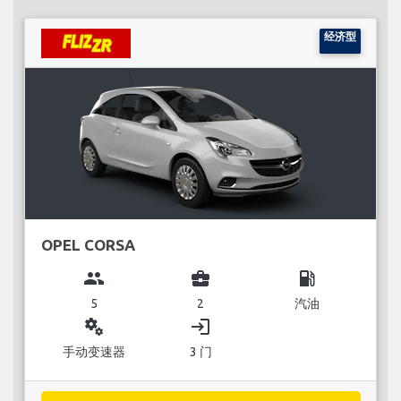
经济型
OPEL CORSA
group
business_center
local_gas_station
5
2
汽油
miscellaneous_services
login
手动变速器
3 门