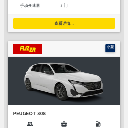
手动变速器
3 门
查看详情...
小型
PEUGEOT 308
group
business_center
local_gas_station