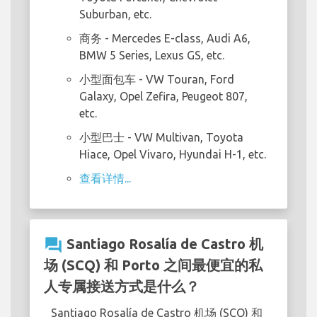
Suburban, etc.
商务
- Mercedes E-class, Audi A6,
BMW 5 Series, Lexus GS, etc.
小型面包车
- VW Touran, Ford
Galaxy, Opel Zefira, Peugeot 807,
etc.
小型巴士
- VW Multivan, Toyota
Hiace, Opel Vivaro, Hyundai H-1, etc.
查看详情...
question_answer
Santiago Rosalía de Castro 机
场 (SCQ) 和 Porto 之间最便宜的私
人专属接送方式是什么？
Santiago Rosalía de Castro 机场 (SCQ) 和