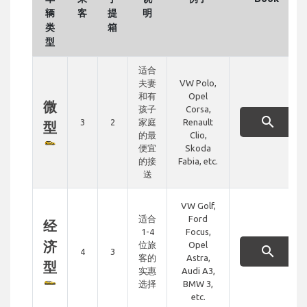
辆
客
提
明
类
箱
型
适合
夫妻
VW Polo,
和有
Opel
微
孩子
Corsa,
search
3
2
家庭
Renault
型
的最
Clio,
便宜
Skoda
的接
Fabia, etc.
送
VW Golf,
适合
Ford
经
1-4
Focus,
济
位旅
Opel
search
4
3
客的
Astra,
型
实惠
Audi A3,
选择
BMW 3,
etc.