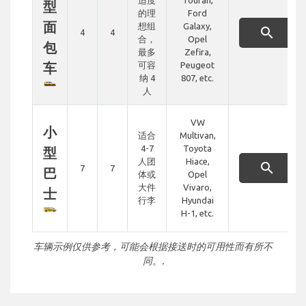
适度
Touran,
型
的理
Ford
面
想组
Galaxy,
search
4
4
合，
Opel
包
最多
Zefira,
车
可容
Peugeot
纳 4
807, etc.
人
VW
小
适合
Multivan,
4-7
Toyota
型
人团
Hiace,
search
7
7
巴
体或
Opel
大件
Vivaro,
士
行李
Hyundai
H-1, etc.
车辆示例仅供参考，可能会根据接送时的可用性而有所不
同。.