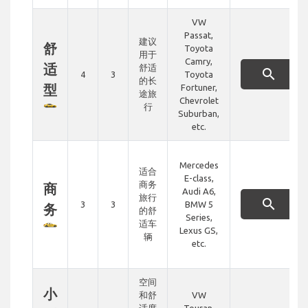
VW
Passat,
建议
舒
Toyota
用于
Camry,
适
舒适
search
4
3
Toyota
的长
型
Fortuner,
途旅
Chevrolet
行
Suburban,
etc.
Mercedes
适合
E-class,
商务
商
Audi A6,
旅行
search
3
3
BMW 5
务
的舒
Series,
适车
Lexus GS,
辆
etc.
空间
小
和舒
VW