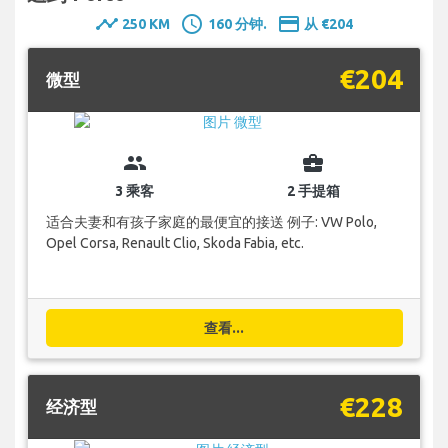
timeline
schedule
payment
250 KM
160 分钟.
从 €204
€204
微型
group
business_center
3 乘客
2 手提箱
适合夫妻和有孩子家庭的最便宜的接送 例子: VW Polo,
Opel Corsa, Renault Clio, Skoda Fabia, etc.
查看...
€228
经济型