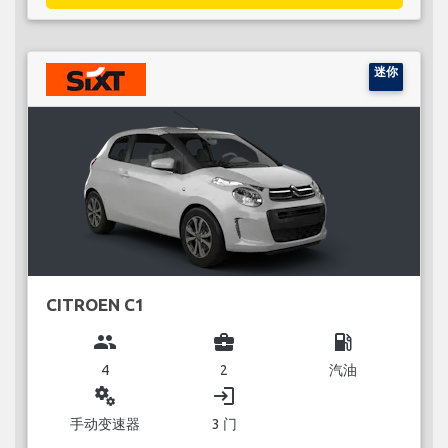
迷你
CITROEN C1
group
business_center
local_gas_station
4
2
汽油
miscellaneous_services
login
手动变速器
3 门