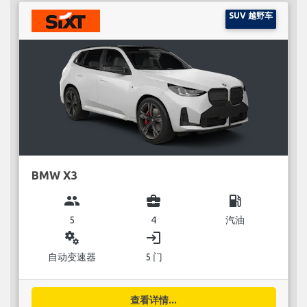
SUV 越野车
BMW X3
group
business_center
local_gas_station
5
4
汽油
miscellaneous_services
login
自动变速器
5 门
查看详情...