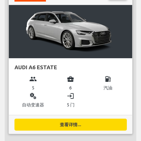
AUDI A6 ESTATE
group
business_center
local_gas_station
5
6
汽油
miscellaneous_services
login
自动变速器
5 门
查看详情...