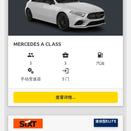
MERCEDES A CLASS
group
business_center
local_gas_station
5
3
汽油
miscellaneous_services
login
手动变速器
5 门
查看详情...
迷你型ELITE