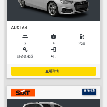
AUDI A4
group
business_center
local_gas_station
5
4
汽油
miscellaneous_services
login
自动变速器
4 门
查看详情...
旅行轿车