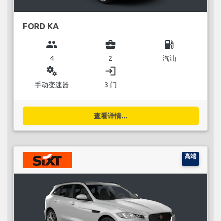
FORD KA
group
business_center
local_gas_station
4
2
汽油
miscellaneous_services
login
手动变速器
3 门
查看详情...
高端