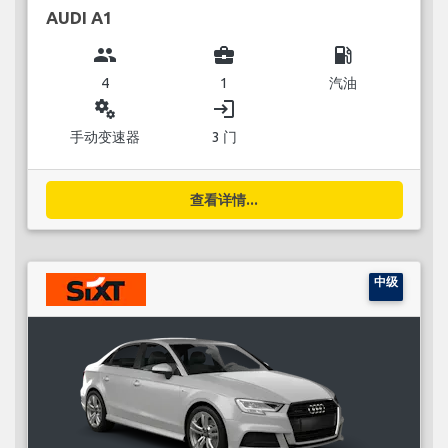
AUDI A1
group
business_center
local_gas_station
4
1
汽油
miscellaneous_services
login
手动变速器
3 门
查看详情...
中级