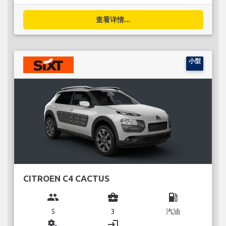
查看详情...
小型
CITROEN C4 CACTUS
group
business_center
local_gas_station
5
3
汽油
miscellaneous_services
login