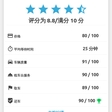
star
star
star
star
star_half
评分为 8.8/满分 10 分
credit_card
80 / 100
价格
timer
25 分钟
平均等待时间
directions_car
91 / 100
车辆质量
room_service
90 / 100
租车台服务
flag
89 / 100
取车
beenhere
90 / 100
emoji_events
还车