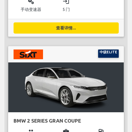
miscellaneous_services
login
手动变速器
5 门
查看详情...
中级ELITE
BMW 2 SERIES GRAN COUPE
group
business_center
local_gas_station