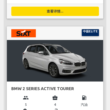
查看详情...
中级ELITE
BMW 2 SERIES ACTIVE TOURER
group
business_center
local_gas_station
5
4
汽油