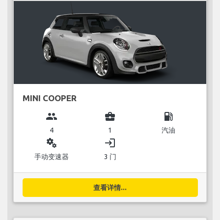
MINI COOPER
group
business_center
local_gas_station
4
1
汽油
miscellaneous_services
login
手动变速器
3 门
查看详情...