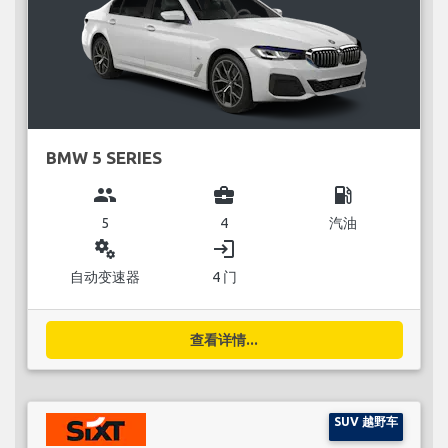
BMW 5 SERIES
group
business_center
local_gas_station
5
4
汽油
miscellaneous_services
login
自动变速器
4 门
查看详情...
SUV 越野车