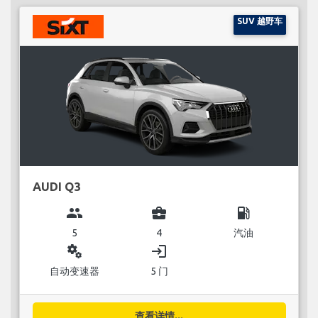
SUV 越野车
AUDI Q3
group
business_center
local_gas_station
5
4
汽油
miscellaneous_services
login
自动变速器
5 门
查看详情...