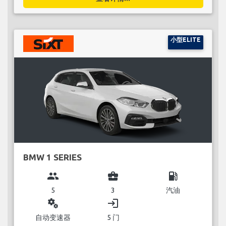
小型ELITE
BMW 1 SERIES
group
business_center
local_gas_station
5
3
汽油
miscellaneous_services
login
自动变速器
5 门