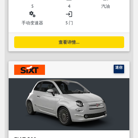
5
4
汽油
miscellaneous_services
login
手动变速器
5 门
查看详情...
迷你