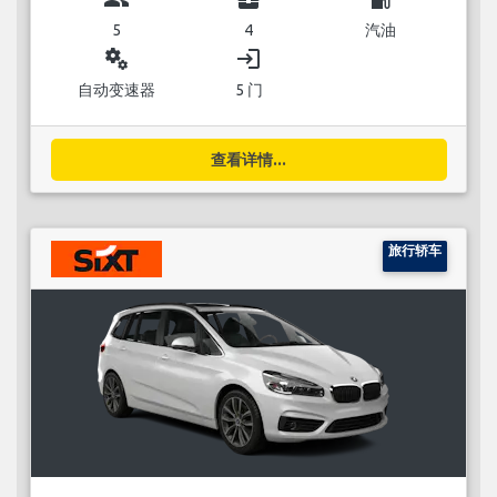
5
4
汽油
miscellaneous_services
login
自动变速器
5 门
查看详情...
旅行轿车