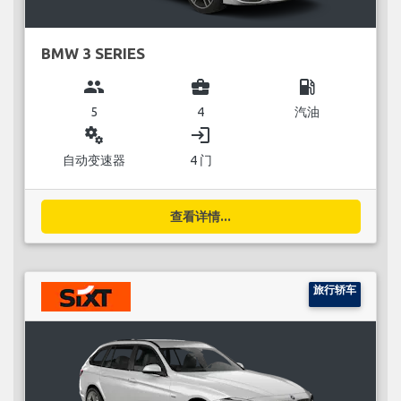
BMW 3 SERIES
group
business_center
local_gas_station
5
4
汽油
miscellaneous_services
login
自动变速器
4 门
查看详情...
旅行轿车