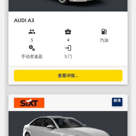
AUDI A3
group
business_center
local_gas_station
5
4
汽油
miscellaneous_services
login
手动变速器
5 门
查看详情...
标准