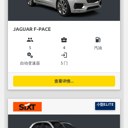
JAGUAR F-PACE
group
business_center
local_gas_station
5
4
汽油
miscellaneous_services
login
自动变速器
5 门
查看详情...
小型ELITE