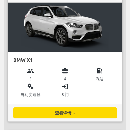
BMW X1
group
business_center
local_gas_station
5
4
汽油
miscellaneous_services
login
自动变速器
5 门
查看详情...