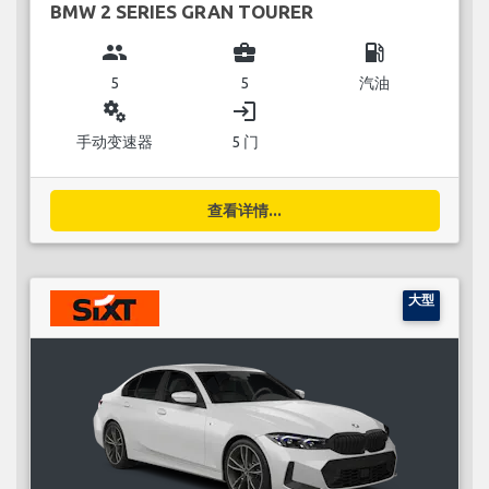
BMW 2 SERIES GRAN TOURER
group
business_center
local_gas_station
5
5
汽油
miscellaneous_services
login
手动变速器
5 门
查看详情...
大型