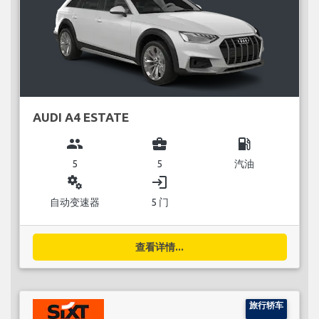
AUDI A4 ESTATE
group
business_center
local_gas_station
5
5
汽油
miscellaneous_services
login
自动变速器
5 门
查看详情...
旅行轿车