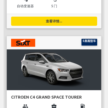
自动变速器
5 门
查看详情...
5座厢型车
CITROEN C4 GRAND SPACE TOURER
group
business_center
local_gas_station