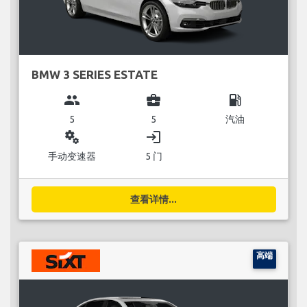
BMW 3 SERIES ESTATE
group
business_center
local_gas_station
5
5
汽油
miscellaneous_services
login
手动变速器
5 门
查看详情...
高端