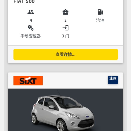
FIAT 500
group
business_center
local_gas_station
4
2
汽油
miscellaneous_services
login
手动变速器
3 门
查看详情...
迷你